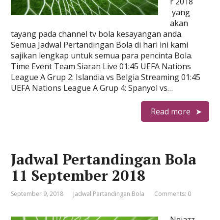
r 2018
yang
akan
tayang pada channel tv bola kesayangan anda.
Semua Jadwal Pertandingan Bola di hari ini kami
sajikan lengkap untuk semua para pencinta Bola.
Time Event Team Siaran Live 01:45 UEFA Nations
League A Grup 2: Islandia vs Belgia Streaming 01:45
UEFA Nations League A Grup 4: Spanyol vs…
Read more
Jadwal Pertandingan Bola
11 September 2018
September 9, 2018
Jadwal Pertandingan Bola
Comments: 0
Nejazz–