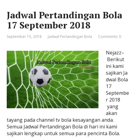
Jadwal Pertandingan Bola
17 September 2018
September 15, 2018
Jadwal Pertandingan Bola
Comments: 0
Nejazz–
Berikut
ini kami
sajikan Ja
dwal Bola
17
Septembe
r 2018
yang
akan
tayang pada channel tv bola kesayangan anda.
Semua Jadwal Pertandingan Bola di hari ini kami
sajikan lengkap untuk semua para pencinta Bola.