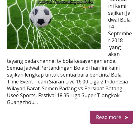
ini kami
sajikan Ja
dwal Bola
14
Septembe
r 2018
yang
akan
tayang pada channel tv bola kesayangan anda.
Semua Jadwal Pertandingan Bola di hari ini kami
sajikan lengkap untuk semua para pencinta Bola.
Time Event Team Siaran Live 16:00 Liga 2 Indonesia
Wilayah Barat: Semen Padang vs Persibat Batang
Usee Sports, Festival 18:35 Liga Super Tiongkok
Guangzhou…
Read more