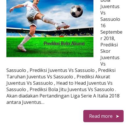
Bola
Juventus
Vs
Sassuolo
16
Septembe
r 2018,
Prediksi
Skor
Juventus
Vs
Sassuolo , Prediksi Juventus Vs Sassuolo , Prediksi
Taruhan Juventus Vs Sassuolo , Prediksi Akurat
Juventus Vs Sassuolo , Head to Head Juventus Vs
Sassuolo , Prediksi Bola Jitu Juventus Vs Sassuolo .
Akan diadakan Pertandingan Liga Serie A Italia 2018
antara Juventus…
Read more