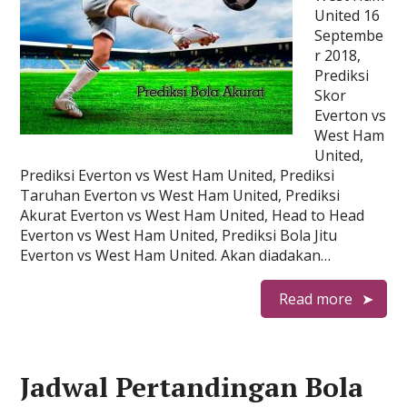
United 16
Septembe
r 2018,
Prediksi
Skor
Everton vs
West Ham
United,
Prediksi Everton vs West Ham United, Prediksi
Taruhan Everton vs West Ham United, Prediksi
Akurat Everton vs West Ham United, Head to Head
Everton vs West Ham United, Prediksi Bola Jitu
Everton vs West Ham United. Akan diadakan…
Read more
Jadwal Pertandingan Bola