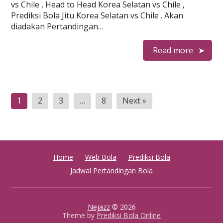
vs Chile , Head to Head Korea Selatan vs Chile ,
Prediksi Bola Jitu Korea Selatan vs Chile . Akan
diadakan Pertandingan…
Read more
P
1
2
3
…
8
Next »
o
s
t
Home
Web Bola
Prediksi Bola
s
Jadwal Pertandingan Bola
n
a
Nejazz
© 2026
v
Theme by
Prediksi Bola Online