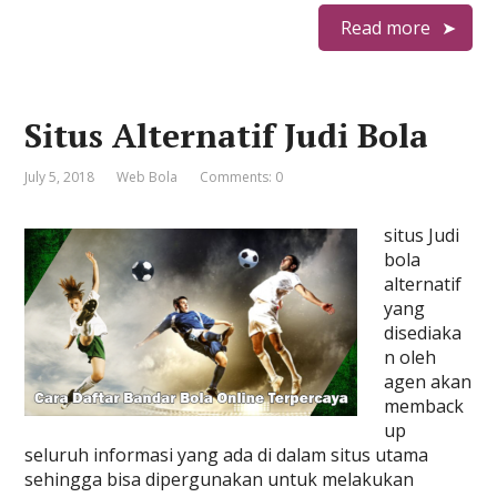
Read more
Situs Alternatif Judi Bola
July 5, 2018
Web Bola
Comments: 0
situs Judi
bola
alternatif
yang
disediaka
n oleh
agen akan
memback
up
seluruh informasi yang ada di dalam situs utama
sehingga bisa dipergunakan untuk melakukan