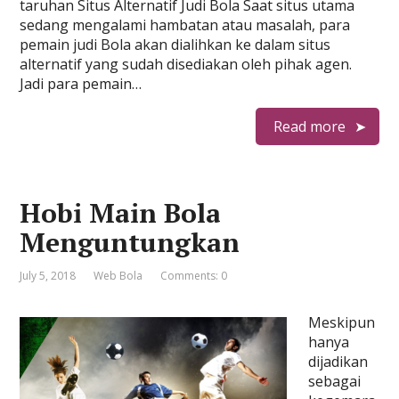
taruhan Situs Alternatif Judi Bola Saat situs utama
sedang mengalami hambatan atau masalah, para
pemain judi Bola akan dialihkan ke dalam situs
alternatif yang sudah disediakan oleh pihak agen.
Jadi para pemain…
Read more
Hobi Main Bola
Menguntungkan
July 5, 2018
Web Bola
Comments: 0
Meskipun
hanya
dijadikan
sebagai