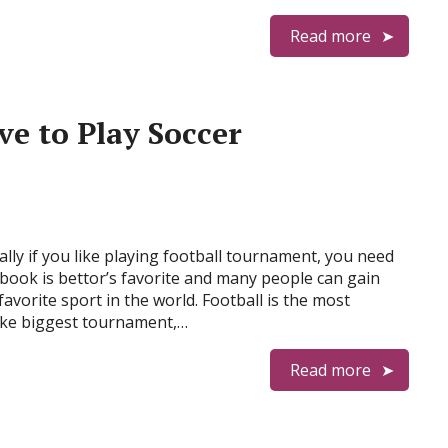
Read more
e to Play Soccer
ly if you like playing football tournament, you need
book is bettor’s favorite and many people can gain
vorite sport in the world. Football is the most
ike biggest tournament,…
Read more