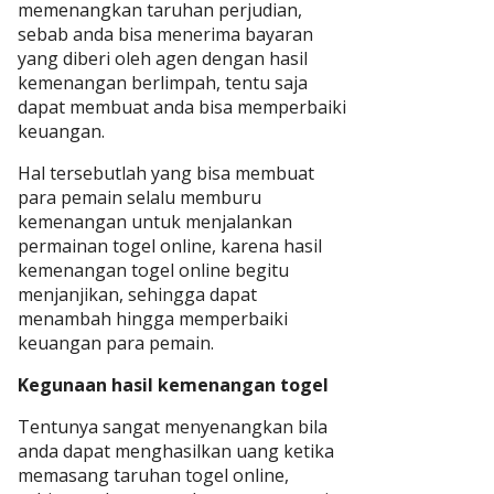
memenangkan taruhan perjudian,
sebab anda bisa menerima bayaran
yang diberi oleh agen dengan hasil
kemenangan berlimpah, tentu saja
dapat membuat anda bisa memperbaiki
keuangan.
Hal tersebutlah yang bisa membuat
para pemain selalu memburu
kemenangan untuk menjalankan
permainan togel online, karena hasil
kemenangan togel online begitu
menjanjikan, sehingga dapat
menambah hingga memperbaiki
keuangan para pemain.
Kegunaan hasil kemenangan togel
Tentunya sangat menyenangkan bila
anda dapat menghasilkan uang ketika
memasang taruhan togel online,