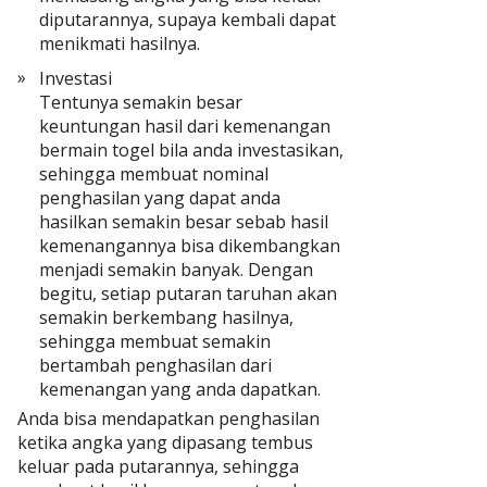
diputarannya, supaya kembali dapat
menikmati hasilnya.
Investasi
Tentunya semakin besar
keuntungan hasil dari kemenangan
bermain togel bila anda investasikan,
sehingga membuat nominal
penghasilan yang dapat anda
hasilkan semakin besar sebab hasil
kemenangannya bisa dikembangkan
menjadi semakin banyak. Dengan
begitu, setiap putaran taruhan akan
semakin berkembang hasilnya,
sehingga membuat semakin
bertambah penghasilan dari
kemenangan yang anda dapatkan.
Anda bisa mendapatkan penghasilan
ketika angka yang dipasang tembus
keluar pada putarannya, sehingga