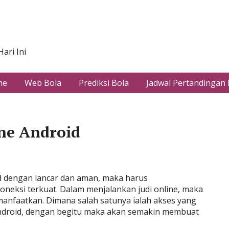
ari Ini
me
Web Bola
Prediksi Bola
Jadwal Pertandingan 
ne Android
id dengan lancar dan aman, maka harus
neksi terkuat. Dalam menjalankan judi online, maka
anfaatkan. Dimana salah satunya ialah akses yang
ndroid, dengan begitu maka akan semakin membuat