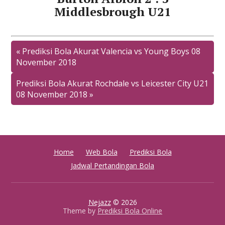
Middlesbrough U21
«
Prediksi Bola Akurat Valencia vs Young Boys 08
November 2018
Prediksi Bola Akurat Rochdale vs Leicester City U21
08 November 2018
»
Home
Web Bola
Prediksi Bola
Jadwal Pertandingan Bola
Nejazz
© 2026
Theme by
Prediksi Bola Online