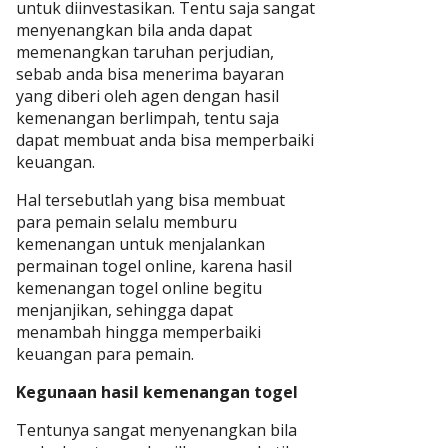
untuk diinvestasikan. Tentu saja sangat
menyenangkan bila anda dapat
memenangkan taruhan perjudian,
sebab anda bisa menerima bayaran
yang diberi oleh agen dengan hasil
kemenangan berlimpah, tentu saja
dapat membuat anda bisa memperbaiki
keuangan.
Hal tersebutlah yang bisa membuat
para pemain selalu memburu
kemenangan untuk menjalankan
permainan togel online, karena hasil
kemenangan togel online begitu
menjanjikan, sehingga dapat
menambah hingga memperbaiki
keuangan para pemain.
Kegunaan hasil kemenangan togel
Tentunya sangat menyenangkan bila