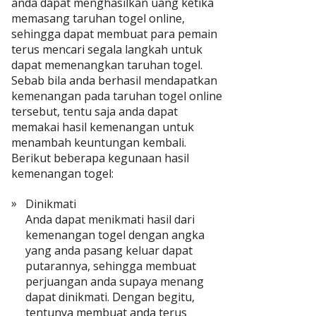
anda dapat menghasilkan uang ketika
memasang taruhan togel online,
sehingga dapat membuat para pemain
terus mencari segala langkah untuk
dapat memenangkan taruhan togel.
Sebab bila anda berhasil mendapatkan
kemenangan pada taruhan togel online
tersebut, tentu saja anda dapat
memakai hasil kemenangan untuk
menambah keuntungan kembali.
Berikut beberapa kegunaan hasil
kemenangan togel:
Dinikmati
Anda dapat menikmati hasil dari
kemenangan togel dengan angka
yang anda pasang keluar dapat
putarannya, sehingga membuat
perjuangan anda supaya menang
dapat dinikmati. Dengan begitu,
tentunya membuat anda terus