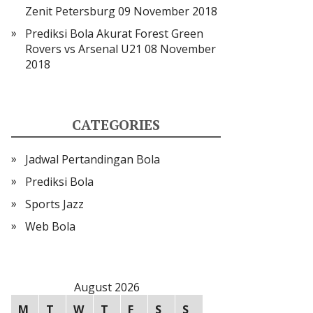
Zenit Petersburg 09 November 2018
Prediksi Bola Akurat Forest Green
Rovers vs Arsenal U21 08 November
2018
CATEGORIES
Jadwal Pertandingan Bola
Prediksi Bola
Sports Jazz
Web Bola
August 2026
M
T
W
T
F
S
S