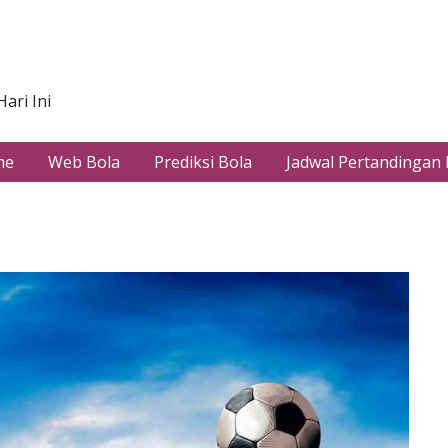
ari Ini
me
Web Bola
Prediksi Bola
Jadwal Pertandingan 