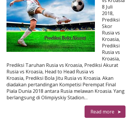
vs Kroasia
8 Juli
2018,
Prediksi
Skor
Rusia vs
Kroasia,
Prediksi
Rusia vs
Kroasia,
Prediksi Taruhan Rusia vs Kroasia, Prediksi Akurat
Rusia vs Kroasia, Head to Head Rusia vs
Kroasia, Prediksi Bola Jitu Rusia vs Kroasia. Akan
diadakan pertandingan Kompetisi Perempat Final
Piala Dunia 2018 antara Rusia melawan Kroasia. Yang
berlangsung di Olimpiyskiy Stadion…
Read more