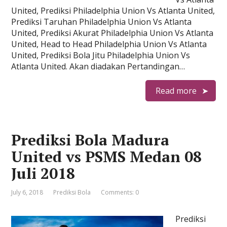
United, Prediksi Philadelphia Union Vs Atlanta United,
Prediksi Taruhan Philadelphia Union Vs Atlanta
United, Prediksi Akurat Philadelphia Union Vs Atlanta
United, Head to Head Philadelphia Union Vs Atlanta
United, Prediksi Bola Jitu Philadelphia Union Vs
Atlanta United. Akan diadakan Pertandingan…
Read more
Prediksi Bola Madura
United vs PSMS Medan 08
Juli 2018
July 6, 2018
Prediksi Bola
Comments: 0
Prediksi