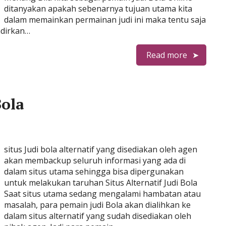
ditanyakan apakah sebenarnya tujuan utama kita
dalam memainkan permainan judi ini maka tentu saja
adirkan…
Read more
Bola
situs Judi bola alternatif yang disediakan oleh agen
akan membackup seluruh informasi yang ada di
dalam situs utama sehingga bisa dipergunakan
untuk melakukan taruhan Situs Alternatif Judi Bola
Saat situs utama sedang mengalami hambatan atau
masalah, para pemain judi Bola akan dialihkan ke
dalam situs alternatif yang sudah disediakan oleh