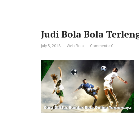
Judi Bola Bola Terlen
July 5, 2018
Web Bola
Comments: 0