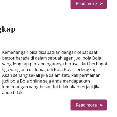
Read more
gkap
Kemenangan bisa didapatkan dengan cepat saat
bettor berada di dalam sebuah agen judi bola Bola
yang lengkap pertandingannya berasal dari berbagai
liga yang ada di dunia Judi Bola Bola Terlengkap
Akan senang sekali jika dalam satu kali permainan
judi bola Bola online saja anda mendapatkan
kemenangan yang besar. Ini tidak akan terjadi jika
anda tidak…
Read more