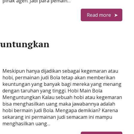
pihak agen. Jadi para pemain…
Read more
guntungkan
Meskipun hanya dijadikan sebagai kegemaran atau
hobi, permainan judi Bola tetap akan memberikan
keuntungan yang banyak bagi mereka yang menang
dengan taruhan yang tinggi. Hobi Main Bola
Menguntungkan Kalau sebuah hobi atau kegemaran
bisa menghasilkan uang maka jawabannya adalah
hobi bermain judi Bola. Mengapa demikian? Karena
sekarang ini permainan judi semacam ini mampu
menghasilkan uang…