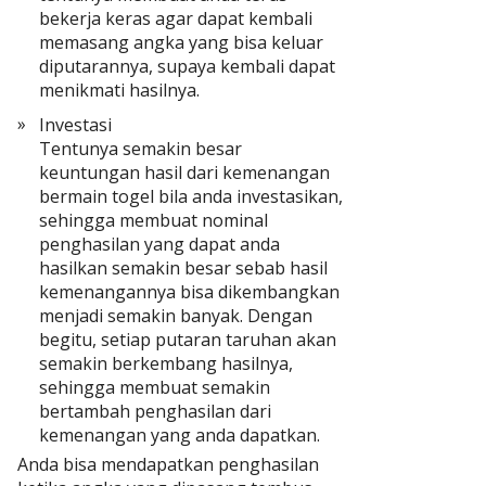
bekerja keras agar dapat kembali
memasang angka yang bisa keluar
diputarannya, supaya kembali dapat
menikmati hasilnya.
Investasi
Tentunya semakin besar
keuntungan hasil dari kemenangan
bermain togel bila anda investasikan,
sehingga membuat nominal
penghasilan yang dapat anda
hasilkan semakin besar sebab hasil
kemenangannya bisa dikembangkan
menjadi semakin banyak. Dengan
begitu, setiap putaran taruhan akan
semakin berkembang hasilnya,
sehingga membuat semakin
bertambah penghasilan dari
kemenangan yang anda dapatkan.
Anda bisa mendapatkan penghasilan