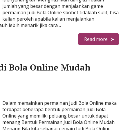
jumlah yang besar dengan menjalankan game
permainan Judi Bola Online sbobet tidaklah sulit, bisa
kalian peroleh apabila kalian menjalankan
uh lebih menarik jika cara…
Read more
di Bola Online Mudah
Dalam memainkan permainan Judi Bola Online maka
terdapat beberapa bentuk permainan Judi Bola
Online yang memiliki peluang besar untuk dapat
menang Bentuk Permainan Judi Bola Online Mudah
Menang Bila kita sebagai pemain Judi Bola Online