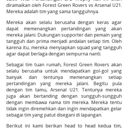
diramaikan oleh Forest Green Rovers vs Arsenal U21.
Mereka adalah tim yang sama tangguhnya.
Mereka akan selalu berusaha dengan keras agar
dapat memenangkan pertandingan yang akan
mereka jalani. Dukungan supporter dan pemain yang
tangguh dan prima menjadi andalan setiap tim. Oleh
karena itu, mereka menyiapkan squad yang tangguh
agar dapat berlaga dengan sempurna nanti.
Sebagai tim tuan rumah, Forest Green Rovers akan
selalu berusaha untuk mendapatkan gol-gol yang
banyak dan tentunya memenangkan setiap
pertandingan yang mereka jalani. Begitu pula
dengan tim tamu, Arsenal U21. Tentunya mereka
juga akan bertanding dengan sungguh-sungguh
dengan membawa nama tim mereka. Mereka tentu
tidak ingin diremehkan dan ingin mendapatkan gelar
sebagai tim yang patut disegani di lapangan.
Berikut ini kami berikan head to head kedua tim,