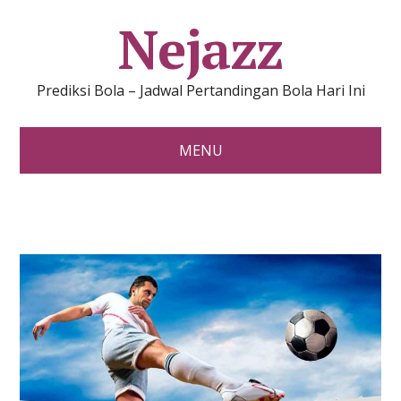
Nejazz
Prediksi Bola – Jadwal Pertandingan Bola Hari Ini
MENU