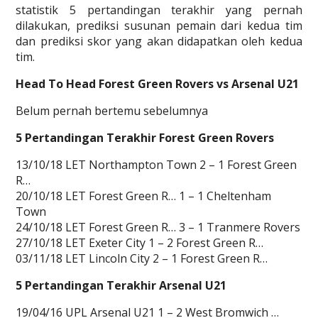
statistik 5 pertandingan terakhir yang pernah
dilakukan, prediksi susunan pemain dari kedua tim
dan prediksi skor yang akan didapatkan oleh kedua
tim.
Head To Head Forest Green Rovers vs Arsenal U21
Belum pernah bertemu sebelumnya
5 Pertandingan Terakhir Forest Green Rovers
13/10/18 LET Northampton Town 2 – 1 Forest Green
R…
20/10/18 LET Forest Green R… 1 – 1 Cheltenham
Town
24/10/18 LET Forest Green R… 3 – 1 Tranmere Rovers
27/10/18 LET Exeter City 1 – 2 Forest Green R…
03/11/18 LET Lincoln City 2 – 1 Forest Green R…
5 Pertandingan Terakhir Arsenal U21
19/04/16 UPL Arsenal U21 1 – 2 West Bromwich …