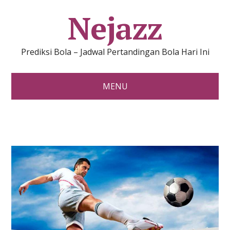
Nejazz
Prediksi Bola – Jadwal Pertandingan Bola Hari Ini
MENU