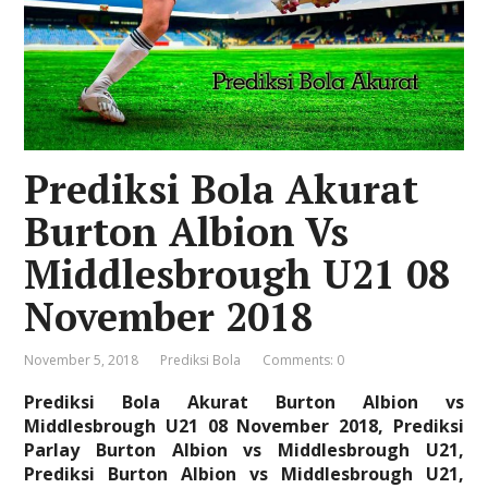
Prediksi Bola Akurat
Burton Albion Vs
Middlesbrough U21 08
November 2018
November 5, 2018
Prediksi Bola
Comments: 0
Prediksi Bola Akurat Burton Albion vs
Middlesbrough U21 08 November 2018, Prediksi
Parlay Burton Albion vs Middlesbrough U21,
Prediksi Burton Albion vs Middlesbrough U21,