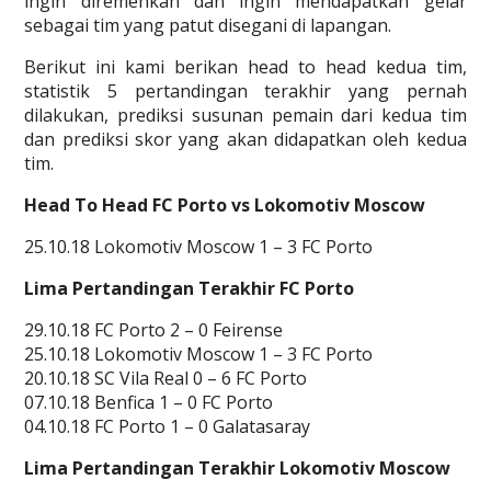
ingin diremehkan dan ingin mendapatkan gelar
sebagai tim yang patut disegani di lapangan.
Berikut ini kami berikan head to head kedua tim,
statistik 5 pertandingan terakhir yang pernah
dilakukan, prediksi susunan pemain dari kedua tim
dan prediksi skor yang akan didapatkan oleh kedua
tim.
Head To Head FC Porto vs Lokomotiv Moscow
25.10.18 Lokomotiv Moscow 1 – 3 FC Porto
Lima Pertandingan Terakhir FC Porto
29.10.18 FC Porto 2 – 0 Feirense
25.10.18 Lokomotiv Moscow 1 – 3 FC Porto
20.10.18 SC Vila Real 0 – 6 FC Porto
07.10.18 Benfica 1 – 0 FC Porto
04.10.18 FC Porto 1 – 0 Galatasaray
Lima Pertandingan Terakhir Lokomotiv Moscow