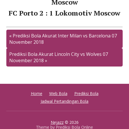
Moscow
FC Porto 2 : 1 Lokomotiv Moscow
«
Prediksi Bola Akurat Inter Milan vs Barcelona 07
November 2018
Prediksi Bola Akurat Lincoln City vs Wolves 07
November 2018
»
Home
Web Bola
Prediksi Bola
Jadwal Pertandingan Bola
Nejazz
© 2026
Theme by
Prediksi Bola Online