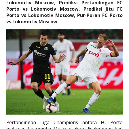
Lokomotiv Moscow, Prediksi Pertandingan FC
Porto vs Lokomotiv Moscow, Prediksi Jitu FC
Porto vs Lokomotiv Moscow, Pur-Puran FC Porto
vs Lokomotiv Moscow.
Pertandingan Liga Champions antara FC Porto
melawan Lokomotiv Moscow akan diselenggarakan