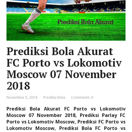
Prediksi Bola Akurat
FC Porto vs Lokomotiv
Moscow 07 November
2018
November 5, 2018
Prediksi Bola
Comments: 0
Prediksi Bola Akurat FC Porto vs Lokomotiv
Moscow 07 November 2018, Prediksi Parlay FC
Porto vs Lokomotiv Moscow, Prediksi FC Porto vs
Lokomotiv Moscow, Prediksi Bola FC Porto vs