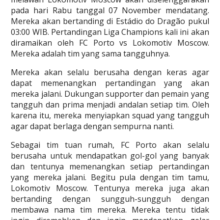
pada hari Rabu tanggal 07 November mendatang.
Mereka akan bertanding di Estádio do Dragão pukul
03:00 WIB. Pertandingan Liga Champions kali ini akan
diramaikan oleh FC Porto vs Lokomotiv Moscow.
Mereka adalah tim yang sama tangguhnya.
Mereka akan selalu berusaha dengan keras agar
dapat memenangkan pertandingan yang akan
mereka jalani. Dukungan supporter dan pemain yang
tangguh dan prima menjadi andalan setiap tim. Oleh
karena itu, mereka menyiapkan squad yang tangguh
agar dapat berlaga dengan sempurna nanti.
Sebagai tim tuan rumah, FC Porto akan selalu
berusaha untuk mendapatkan gol-gol yang banyak
dan tentunya memenangkan setiap pertandingan
yang mereka jalani. Begitu pula dengan tim tamu,
Lokomotiv Moscow. Tentunya mereka juga akan
bertanding dengan sungguh-sungguh dengan
membawa nama tim mereka. Mereka tentu tidak